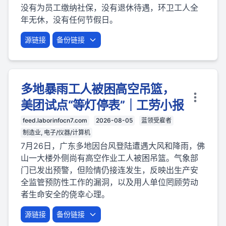
没有为员工缴纳社保，没有退休待遇，环卫工人全
年无休，没有任何节假日。
源链接
备份链接
多地暴雨工人被困高空吊篮，
美团试点“等灯停表”｜工劳小报
feed.laborinfocn7.com
2026-08-05
蓝领受雇者
制造业, 电子/仪器/计算机
7月26日，广东多地因台风登陆遭遇大风和降雨，佛
山一大楼外侧尚有高空作业工人被困吊篮。气象部
门已发出预警，但险情仍接连发生，反映出生产安
全监管预防性工作的漏洞，以及用人单位罔顾劳动
者生命安全的侥幸心理。
源链接
备份链接