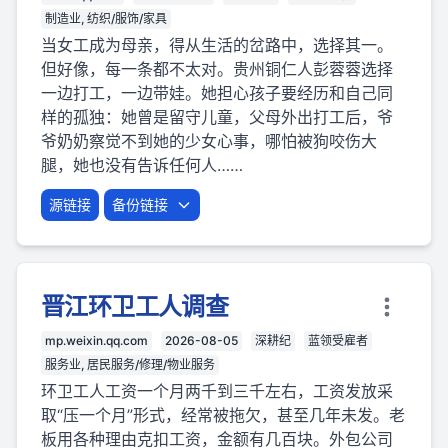
制造业, 纺织/服饰/家具
当女工成为母亲，得从生活的岔路中，选择其一。
但好像，每一条都不太对。贵州铜仁人彭蓉蓉选择
一边打工，一边带娃。她担心孩子要经历和自己同
样的孤独：她曾是留守儿童，父母外出打工后，爷
爷奶奶察觉不到她的少女心事，哪怕被狗咬伤大
腿，她也没有告诉任何人……
源链接
备份链接
晋江环卫工人调查
mp.weixin.qq.com
2026-08-05
深耕纪
蓝领受雇者
服务业, 居民服务/修理/物业服务
环卫工人工资一个月两千到三千左右，工资发放采
取“压一个月”形式，经常被拖欠，甚至几年未发。老
板用各种理由克扣工资，金额有几百块。外包公司