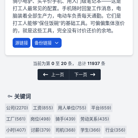
骑小电驴、买平价手机、用入门级笔记本——这是
打工人最常见的配置。手机随时回复工作消息，电
脑装着全部生产力，电动车负责每天通勤。它们是
打工人能够“保住饭碗”的基础工具。可偏偏集体涨价
的，就是这些工具，完全没有讨价还价的余地。
源链接
备份链接
当前为第
0
至
20
条， 总计
11937
条
上一页
下一页
关键词
公司(2270)
工资(855)
用人单位(755)
平台(659)
工厂(561)
岗位(498)
骑手(439)
劳动关系(435)
小时(407)
讨薪(379)
司机(368)
学生(366)
行业(356)