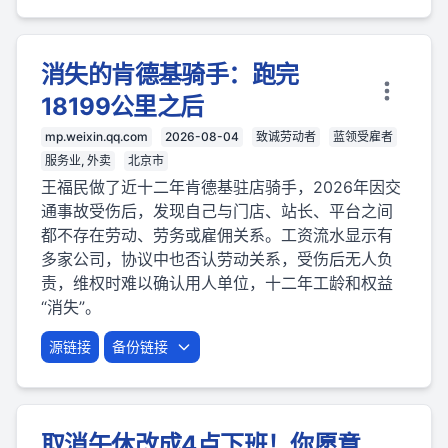
消失的肯德基骑手：跑完
18199公里之后
mp.weixin.qq.com
2026-08-04
致诚劳动者
蓝领受雇者
服务业, 外卖
北京市
王福民做了近十二年肯德基驻店骑手，2026年因交
通事故受伤后，发现自己与门店、站长、平台之间
都不存在劳动、劳务或雇佣关系。工资流水显示有
多家公司，协议中也否认劳动关系，受伤后无人负
责，维权时难以确认用人单位，十二年工龄和权益
“消失”。
源链接
备份链接
取消午休改成4点下班！你愿意