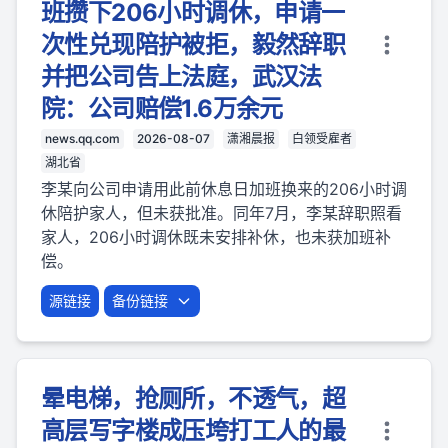
班攒下206小时调休，申请一
次性兑现陪护被拒，毅然辞职
并把公司告上法庭，武汉法
院：公司赔偿1.6万余元
news.qq.com
2026-08-07
潇湘晨报
白领受雇者
湖北省
李某向公司申请用此前休息日加班换来的206小时调
休陪护家人，但未获批准。同年7月，李某辞职照看
家人，206小时调休既未安排补休，也未获加班补
偿。
源链接
备份链接
晕电梯，抢厕所，不透气，超
高层写字楼成压垮打工人的最