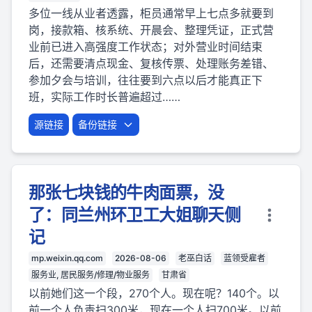
多位一线从业者透露，柜员通常早上七点多就要到
岗，接款箱、核系统、开晨会、整理凭证，正式营
业前已进入高强度工作状态；对外营业时间结束
后，还需要清点现金、复核传票、处理账务差错、
参加夕会与培训，往往要到六点以后才能真正下
班，实际工作时长普遍超过……
源链接
备份链接
那张七块钱的牛肉面票，没
了：同兰州环卫工大姐聊天侧
记
mp.weixin.qq.com
2026-08-06
老巫白话
蓝领受雇者
服务业, 居民服务/修理/物业服务
甘肃省
以前她们这一个段，270个人。现在呢？140个。以
前一个人负责扫300米，现在一个人扫700米。以前