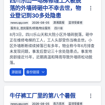
四川乐山一电梯修理工人被脱
落的外墙砖砸中不幸去世，物
业登记到30多处隐患
news.qq.com
2026-08-05
潇湘晨报
蓝领受雇者
服务业, 居民服务/修理/物业服务
四川省
8月3日，四川乐山天和大院小区外墙砖脱落，砸中
正在维修电梯的工人，工人头部受伤当晚去世。小
区外墙断断续续掉落已有多年，物业称今年6月排查
未发现问题，事发后登记三十余处隐患点。事发地
房龄接近15年，近期高温和降雨导致外墙砖松动脱
落。
源链接
备份链接
牛仔裤工厂里的第八个暑假
news.qq.com
2026-08-05
南方周末
蓝领受雇者