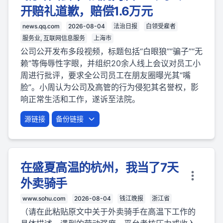
开赔礼道歉，赔偿1.6万元
news.qq.com
2026-08-04
法治日报
白领受雇者
服务业, 互联网信息服务
上海市
公司公开发布多段视频，标题包括“白眼狼”“骗子”“无
赖”等侮辱性字眼，并组织20余人线上会议对员工小
周进行批评，要求全公司员工在朋友圈曝光其“嘴
脸”。小周认为公司及高管的行为侵犯其名誉权，影
响正常生活和工作，遂诉至法院。
源链接
备份链接
在盛夏高温的杭州，我当了7天
外卖骑手
www.sohu.com
2026-08-04
钱江晚报
浙江省
（请在此粘贴原文中关于外卖骑手在高温下工作的