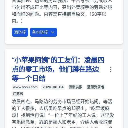
具体描述、遇到的劳动强度、平台考核压力或收入
与付出不成正比等内容，突出外卖骑手的劳动处境
和面临的问题。内容需直接摘自原文，150字以
内。）
源链接
备份链接
“小苹果阿姨”的工友们：凌晨四
点的零工市场，他们蹲在路边
等一个日结
www.sohu.com
2026-08-04
潇湘晨报
蓝领受雇者
江苏省
凌晨四点，马路边的劳务市场已经开始热闹。等活
的工人很多，去店里吃早点的却很少。“吃早饭麻
烦！找到活再说！”一位上了年纪的工人说。这里没
有系统派单，靠的是熟人和老乡，介绍人会收取费